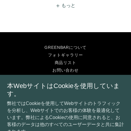
もっと
GREENBARについて
フォトギャラリー
商品リスト
お問い合わせ
酒とノンアルと脱アルと。
本WebサイトはCookieを使用していま
FAQ
す。
弊社ではCookieを使用してWebサイトのトラフィック
グリーンバージャパン
を分析し、Webサイトでのお客様の体験を最適化して
0452870754
います。弊社によるCookieの使用に同意されると、お
客様のデータは他のすべてのユーザーデータと共に集計