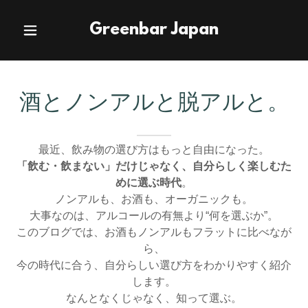
Greenbar Japan
酒とノンアルと脱アルと。
最近、飲み物の選び方はもっと自由になった。
「飲む・飲まない」だけじゃなく、自分らしく楽しむた
めに選ぶ時代
。
ノンアルも、お酒も、オーガニックも。
大事なのは、アルコールの有無より“何を選ぶか”。
このブログでは、お酒もノンアルもフラットに比べなが
ら、
今の時代に合う、自分らしい選び方をわかりやすく紹介
します。
なんとなくじゃなく、知って選ぶ。