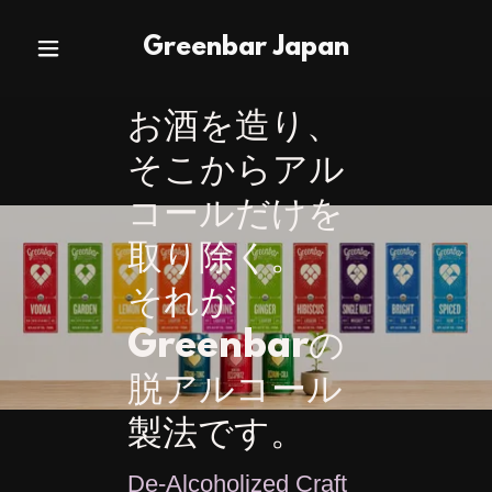
Greenbar Japan
オーガニック
お酒を造り、
スピリッツメ
そこからアル
有機素材から
ーカーのひと
コールだけを
生まれる、
つとして、
取り除く。
クラフトマン
本物の原料、
それが
シップあふれ
本物の製法に
Greenbarの
る蒸留酒。
こだわり続け
脱アルコール
Organic Spirits
ています。
製法です。
Organic Spirits
De-Alcoholized Craft