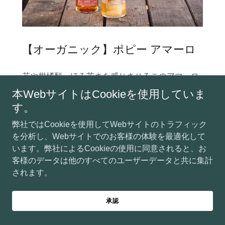
【オーガニック】ポピー アマーロ
花や柑橘類、ほろ苦さを感じさせるこのアマーロ
は、カリフォルニアの海岸や山々の植物を瓶に閉
本WebサイトはCookieを使用していま
じ込めたような味わいです。南カリフォルニアで
す。
のハイキングで発見した、ゴールデンステート
弊社ではCookieを使用してWebサイトのトラフィック
（カリフォルニア州の愛称）の花々、果物、ハー
を分析し、Webサイトでのお客様の体験を最適化して
ブからインスピレーションを得ています。オーガ
います。弊社によるCookieの使用に同意されると、お
ニック蒸留酒です。
客様のデータは他のすべてのユーザーデータと共に集計
日本未発売
されます。
承認
【オーガニック】カクテル